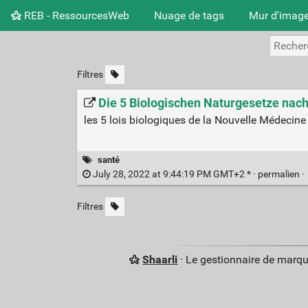
REB - RessourcesWeb
Nuage de tags
Mur d'imag
Filtres
Die 5 Biologischen Naturgesetze nac
les 5 lois biologiques de la Nouvelle Médeci
santé
July 28, 2022 at 9:44:19 PM GMT+2 * ·
permalien
·
Filtres
Shaarli
· Le gestionnaire de marq