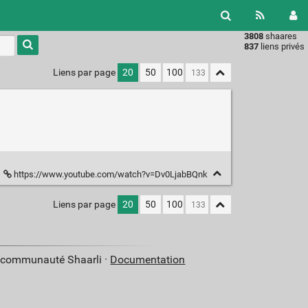
3808
shaares
Type 1 or
837
liens privés
more
characters
Liens par page
20
50
100
for
results.
https://www.youtube.com/watch?v=Dv0LjabBQnk
Liens par page
20
50
100
a communauté Shaarli ·
Documentation