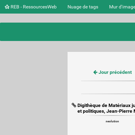
REB - RessourcesWeb
Nuage de tags
Mur d'imag
Jour précédent
Digithèque de Matériaux j
et politiques, Jean-Pierre
neolution